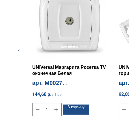
зетка 1-
UNIVersal Маргарита Розетка TV
UNIV
оконечная Белая
гори
арт. М0027
арт
Миним. количество 10шт
Мини
144,68
р.
92,8
/
1 pc
В корзину