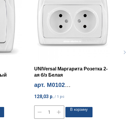
UNIVersal Маргарита Розетка 2-
UNI
лый
ая б/з Белая
ая 
арт. М0102
арт
Миним. количество 10шт
Мини
128,03
р.
211
/
1 pc
В корзину