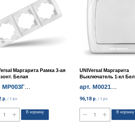
ersal Маргарита Рамка 3-ая
UNIVersal Маргарита
зонт. Белая
Выключатель 1-кл Бе
. МР003Г
арт. М0021
м. количество 1шт
Миним. количество 10шт
2
р.
96,18
р.
/
1 pc
/
1 pc
В корзину
В корзину