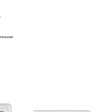
и
тальная