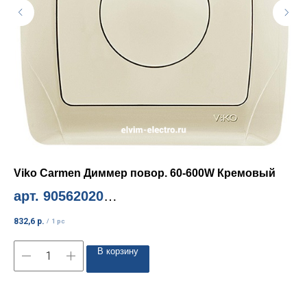
Viko Carmen Диммер повор. 60-600W Кремовый
Vi
арт. 90562020
а
Миним. количество 1шт
Ми
832,6
р.
158
/
1 pc
В корзину