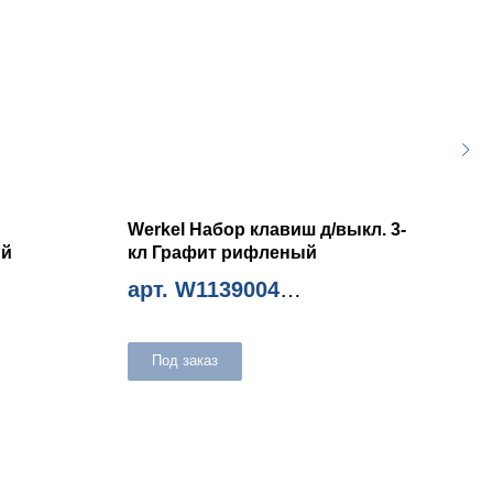
Werkel Набор клавиш д/выкл. 3-
Wer
ый
кл Графит рифленый
Ham
арт. W1139004
ар
Миним. количество 10шт
Мини