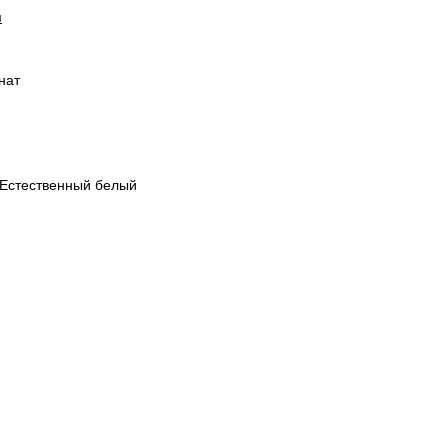
и
нат
 Естественный белый