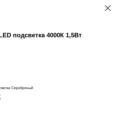
LED подсветка 4000К 1,5Вт
светка Серебряный
_
т