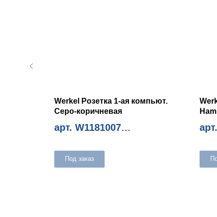
мпьют.
Werkel Розетка 1-ая компьют.
Werk
Серо-коричневая
Ham
арт. W1181007
арт
Миним. количество 10шт
Мини