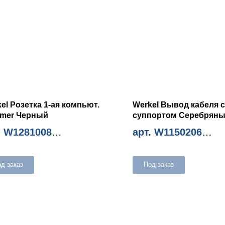
el Розетка 1-ая компьют.
Werkel Вывод кабеля с
mer Черный
суппортом Серебрян
. W1281008
арт. W1150206
м. количество 10шт
Миним. количество 10шт