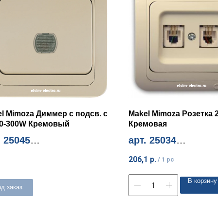
l Mimoza Диммер с подсв. с
Makel Mimoza Розетка 2
60-300W Кремовый
Кремовая
. 25045
арт. 25034
м. количество 1шт
Миним. количество 1шт
206,1
р.
/
1 pc
В корзину