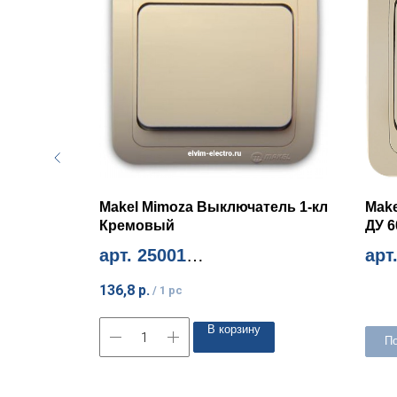
я
Makel Mimoza Выключатель 1-кл
Make
вая
Кремовый
ДУ 
арт. 25001
арт
Миним. количество 12шт
Мини
136,8
р.
/
1 pc
В корзину