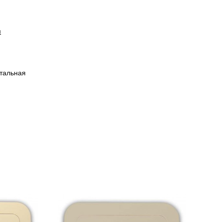
и
тальная