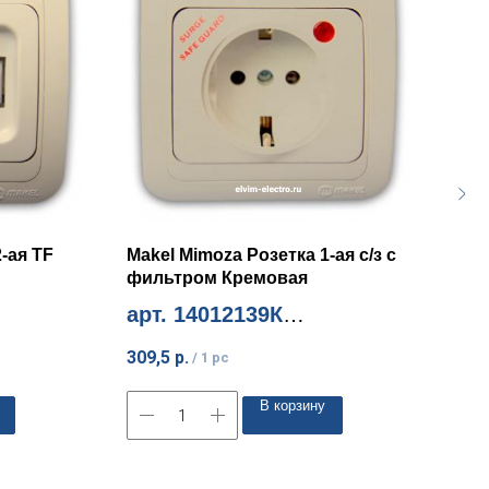
-ая TF
Makel Mimoza Розетка 1-ая с/з c
Mak
фильтром Кремовая
гор
арт. 14012139К
арт
Миним. количество 1шт
Мини
309,5
р.
181,
/
1 pc
В корзину