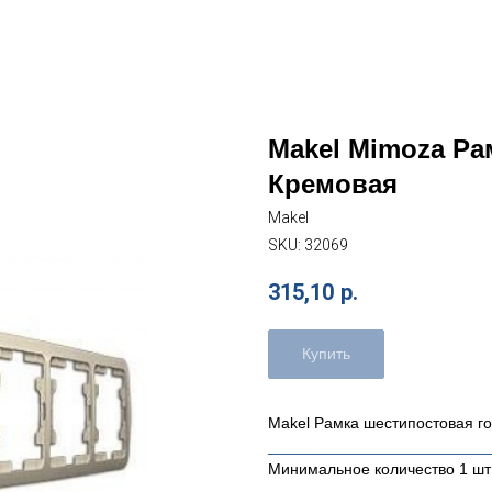
Makel Mimoza Ра
Кремовая
Makel
SKU:
32069
315,10
р.
Купить
Makel Рамка шестипостовая г
_________________________
Минимальное количество 1 шт