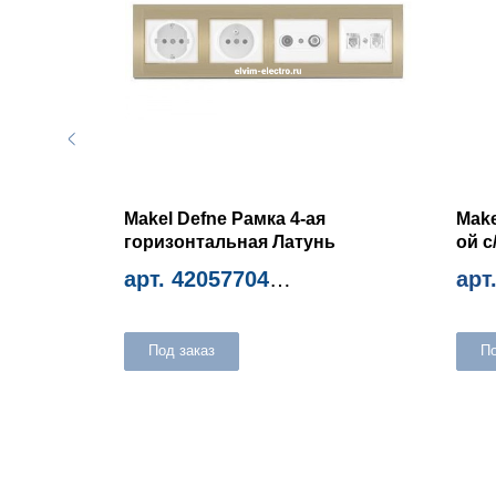
етки Hi-
Makel Defne Рамка 4-ая
Make
горизонтальная Латунь
ой с
арт. 42057704
арт
Миним. количество 12шт
Мини