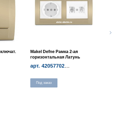
ключат.
Makel Defne Рамка 2-ая
Mak
горизонтальная Латунь
Fi 
арт. 42057702
арт
Миним. количество 12шт
Мини