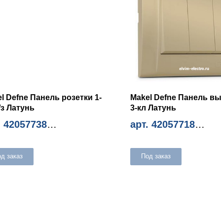
l Defne Панель розетки 1-
Makel Defne Панель вы
/з Латунь
3-кл Латунь
. 42057738
арт. 42057718
м. количество 12шт
Миним. количество 12шт