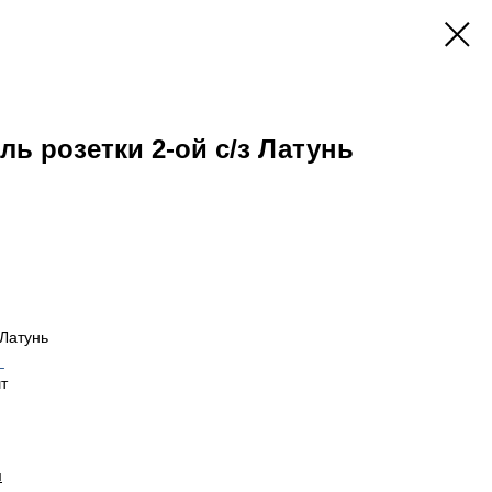
ль розетки 2-ой с/з Латунь
 Латунь
_
т
и