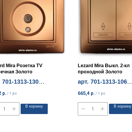
rd Mira Розетка TV
Lezard Mira Выкл. 2-кл
нечная Золото
проходной Золото
. 701-1313-130
арт. 701-1313-106
м. количество 10шт
Миним. количество 10шт
2
р.
665,4
р.
/
1 pc
/
1 pc
В корзину
В корзину