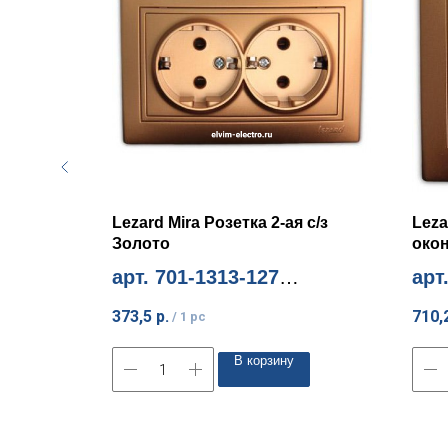
с
Lezard Mira Розетка 2-ая с/з
Leza
Золото
око
арт. 701-1313-127
арт
Миним. количество 10шт
Мини
373,5
р.
710,
/
1 pc
В корзину