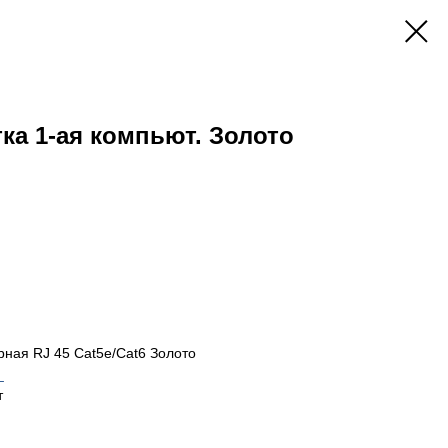
тка 1-ая компьют. Золото
рная RJ 45 Cat5e/Cat6 Золото
_
т