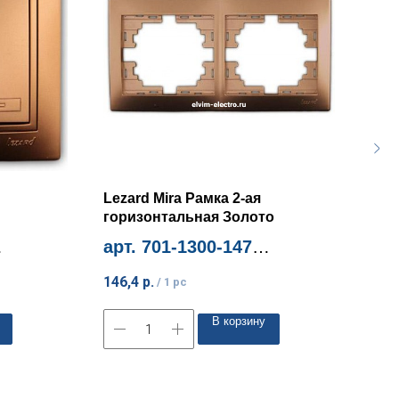
Lezard Mira Рамка 2-ая
Leza
горизонтальная Золото
защ
арт. 701-1300-147
арт
Миним. количество 1шт
Мини
146,4
р.
363,
/
1 pc
В корзину