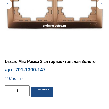
Lezard Mira Рамка 2-ая горизонтальная Золото
Le
арт. 701-1300-147
ар
Миним. количество 1шт
Ми
146,4
р.
22
/
1 pc
В корзину