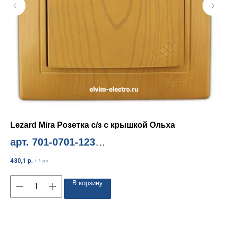
Lezard Mira Розетка с/з с крышкой Ольха
Le
арт. 701-0701-123
ар
Миним. количество 10шт
Ми
430,1
р.
412
/
1 pc
В корзину