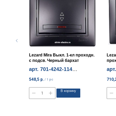
ль 1-кл
Lezard Mira Выкл. 1-кл проходн.
Leza
с подсв. Черный бархат
про
арт. 701-4242-114
арт
Миним. количество 10шт
Мини
548,5
р.
710,
/
1 pc
В корзину