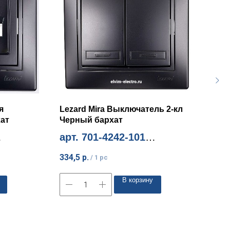
я
Lezard Mira Выключатель 2-кл
Lez
ат
Черный бархат
Чер
арт. 701-4242-101
арт
Миним. количество 10шт
Мини
334,5
р.
256,
/
1 pc
В корзину