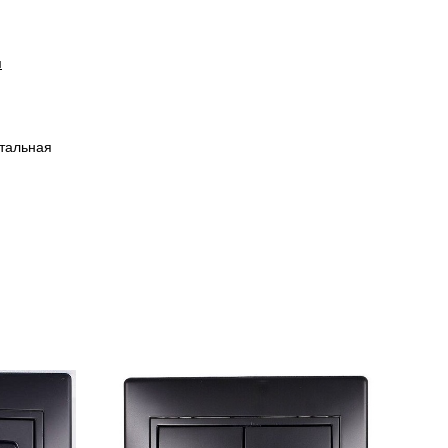
и
тальная