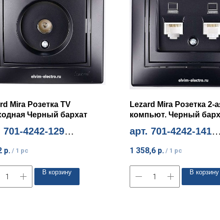
rd Mira Розетка TV
Lezard Mira Розетка 2-а
ходная Черный бархат
компьют. Черный барх
. 701-4242-129
арт. 701-4242-141
м. количество 10шт
Миним. количество 1шт
2
р.
1 358,6
р.
/
1 pc
/
1 pc
В корзину
В корзину