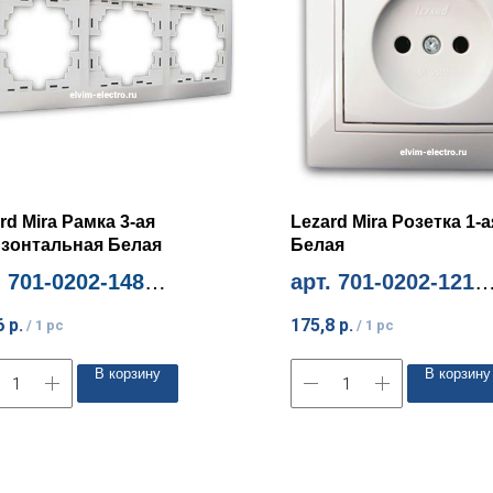
rd Mira Рамка 3-ая
Lezard Mira Розетка 1-а
изонтальная Белая
Белая
. 701-0202-148
арт. 701-0202-121
м. количество 1шт
Миним. количество 10шт
6
р.
175,8
р.
/
1 pc
/
1 pc
В корзину
В корзину