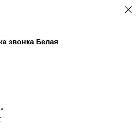
ка звонка Белая
ая
_
т