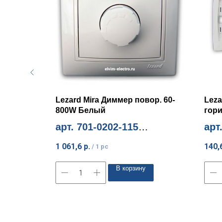
Lezard Mira Диммер повор. 60-
Leza
800W Белый
гор
арт. 701-0202-115
арт
Миним. количество 1шт
Мини
1 061,6
р.
140,
/
1 pc
В корзину