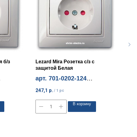
я б/з
Lezard Mira Розетка с/з с
Lez
защитой Белая
про
арт. 701-0202-124
арт
Миним. количество 10шт
Мини
247,1
р.
483,
/
1 pc
В корзину