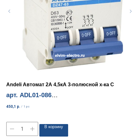
Andeli Автомат 2А 4,5кА 3-полюсной х-ка С
An
22
арт. ADL01-086
а
Миним. количество 1шт
450,1
р.
/
1 pc
Ми
14 
В корзину